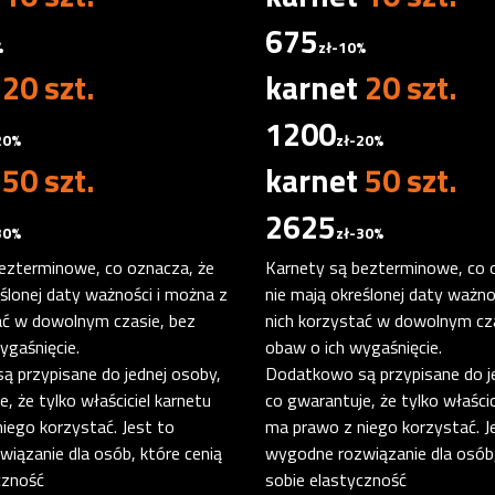
675
%
zł
-10%
t
20 szt.
karnet
20 szt.
1200
20%
zł
-20%
t
50 szt.
karnet
50 szt.
2625
30%
zł
-30%
ezterminowe, co oznacza, że
Karnety są bezterminowe, co 
eślonej daty ważności i można z
nie mają określonej daty ważno
ać w dowolnym czasie, bez
nich korzystać w dowolnym cza
ygaśnięcie.
obaw o ich wygaśnięcie.
 przypisane do jednej osoby,
Dodatkowo są przypisane do j
, że tylko właściciel karnetu
co gwarantuje, że tylko właścic
iego korzystać. Jest to
ma prawo z niego korzystać. J
iązanie dla osób, które cenią
wygodne rozwiązanie dla osób,
czność
sobie elastyczność