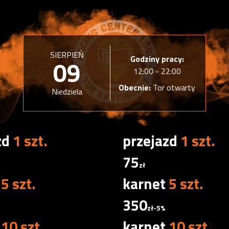
SIERPIEŃ
Godziny pracy:
09
12:00 - 22:00
Obecnie:
Tor otwarty
Niedziela
zd
1 szt.
przejazd
1 szt.
75
zł
t
5 szt.
karnet
5 szt.
350
zł
-5%
t
10 szt.
karnet
10 szt.