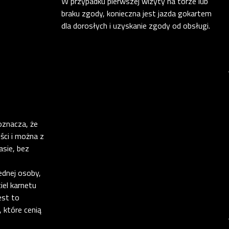
W przypadku pierwszej wizyty na torze lub
braku zgody, konieczna jest jazda gokartem
dla dorosłych i uzyskanie zgody od obsługi.
oznacza, że
ści i można z
sie, bez
ednej osoby,
iel karnetu
est to
 które cenią