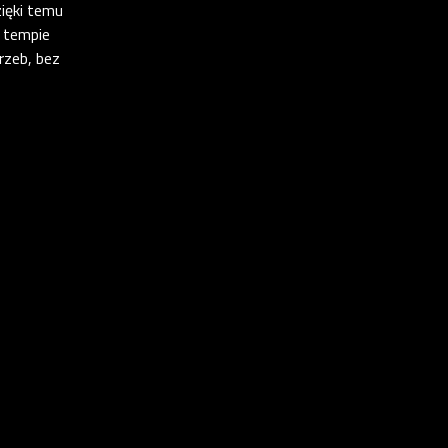
zięki temu
 tempie
zeb, bez