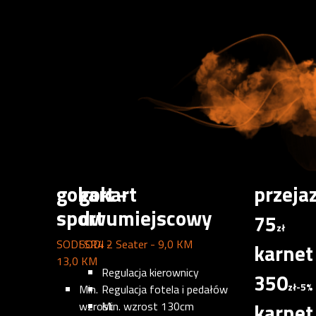
gokart -
gokart
przeja
sport
dwumiejscowy
75
zł
SODI SR4 -
SODI 2 Seater - 9,0 KM
karne
13,0 KM
Regulacja kierownicy
350
zł
-5%
Min.
Regulacja fotela i pedałów
karne
wzrost
Min. wzrost 130cm