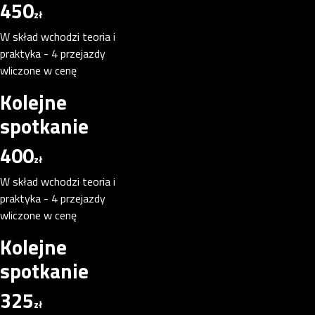
450
zł
W skład wchodzi teoria i
praktyka - 4 przejazdy
wliczone w cenę
Kolejne
spotkanie
400
zł
W skład wchodzi teoria i
praktyka - 4 przejazdy
wliczone w cenę
Kolejne
spotkanie
325
zł