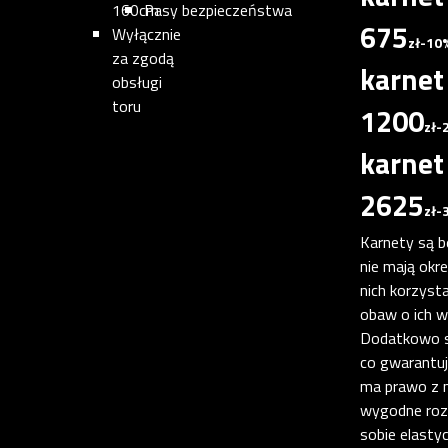
160cm
Pasy bezpieczeństwa
675
Wyłącznie
zł
-10
za zgodą
karne
obsługi
toru
1200
zł
-
karne
2625
zł
-
Karnety są b
nie mają okr
nich korzyst
obaw o ich w
Dodatkowo są
co gwarantuje
ma prawo z n
wygodne rozw
sobie elasty